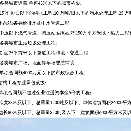
各类城市道路
单跨
米以下的城市桥梁
;
45
;
万吨
日以下的供水工程
万吨
日以下的污水处理工程
万
15
/
;10
/
;25
水泵站
各类给排水及中水管道工程
;
;
中压以下燃气管道、调压站
供热面积
万平方米以下热力工程
;
150
各类城市生活垃圾处理工程
;
断面
平方米以下隧道工程和地下交通工程
25
;
各类城市广场、地面停车场硬质铺装
;
单项合同额
万元以下的市政综合工程
4000
。
结构工程专业承包贰级
:
单项合同额不超过企业注册资本金
倍的工程
5
;
跨度
米及以下、总重量
吨及以下、单体建筑面积
平
33
1200
24000
边长
米及以下、总重量
吨及以下、建筑面积
平方米及
80
350
6000