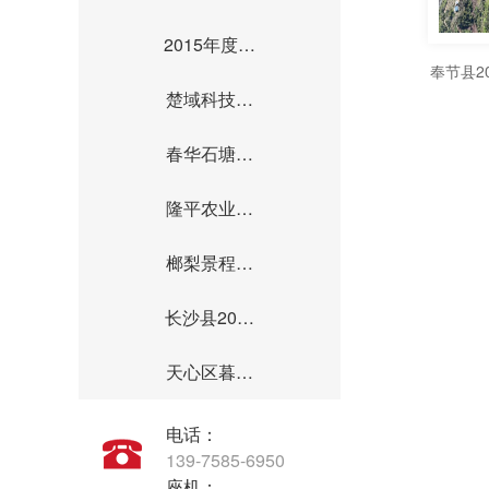
2015年度…
奉节县2
楚域科技…
春华石塘…
隆平农业…
榔梨景程…
长沙县20…
天心区暮…
电话：
139-7585-6950
座机：